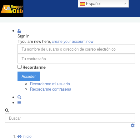
Español
Sign In
If you are new here,
create your account now
Recordarme
Acceder
Recordarme mi usuario
Recordarme contraseña
Inicio