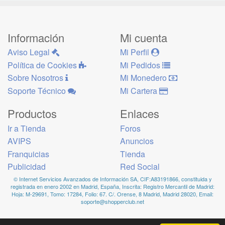
Información
Mi cuenta
Aviso Legal
Mi Perfil
Política de Cookies
Mi Pedidos
Sobre Nosotros
Mi Monedero
Soporte Técnico
Mi Cartera
Productos
Enlaces
Ir a Tienda
Foros
AVIPS
Anuncios
Franquicias
Tienda
Publicidad
Red Social
© Internet Servicios Avanzados de Información SA, CIF:A83191866, constituida y
registrada en enero 2002 en Madrid, España, Inscrita: Registro Mercantil de Madrid:
Hoja: M-29691, Tomo: 17284, Folio: 67. C/. Orense, 8 Madrid, Madrid 28020, Email:
soporte@shopperclub.net