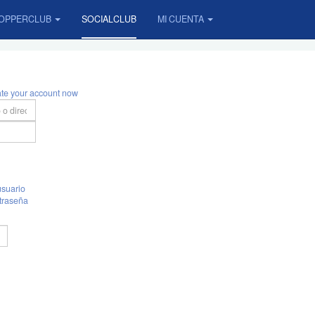
OPPERCLUB
SOCIALCLUB
MI CUENTA
ate your account now
suario
traseña