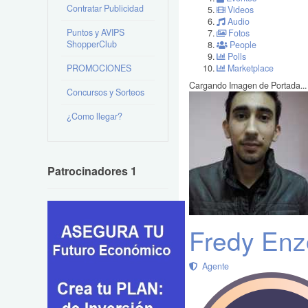
Contratar Publicidad
Videos
Audio
Puntos y AVIPS
Fotos
ShopperClub
People
Polls
PROMOCIONES
Marketplace
Cargando Imagen de Portada...
Concursos y Sorteos
¿Como llegar?
Patrocinadores 1
Fredy Enz
Agente