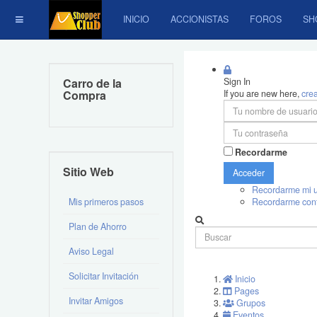
INICIO
ACCIONISTAS
FOROS
SH
Carro de la
Sign In
Compra
If you are new here,
cre
Recordarme
Sitio Web
Acceder
Recordarme mi u
Mis primeros pasos
Recordarme con
Plan de Ahorro
Aviso Legal
Solicitar Invitación
Inicio
Pages
Invitar Amigos
Grupos
Eventos