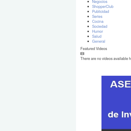
Negocios
ShopperClub
Publicidad
Series
Cocina
Sociedad
Humor
Salud
General
Featured Videos
There are no videos available h