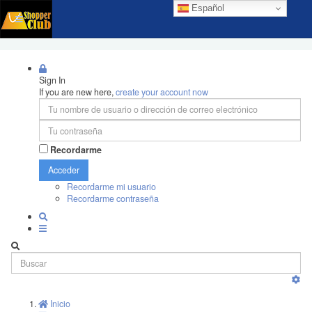
Español
Sign In
If you are new here,
create your account now
Recordarme
Acceder
Recordarme mi usuario
Recordarme contraseña
Inicio