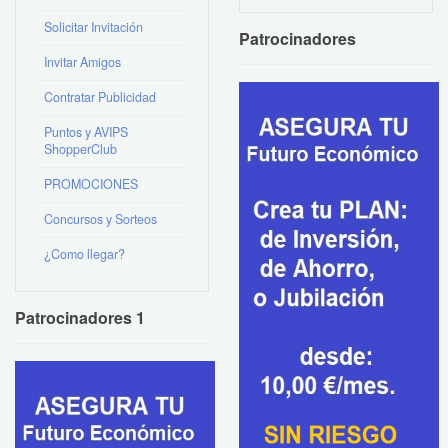
Solicitar Invitación
Patrocinadores
Invitar Amigos
Contratar Publicidad
Puntos y AVIPS
ShopperClub
PROMOCIONES
Concursos y Sorteos
¿Como llegar?
Patrocinadores 1