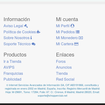
Información
Mi cuenta
Aviso Legal
Mi Perfil
Política de Cookies
Mi Pedidos
Sobre Nosotros
Mi Monedero
Soporte Técnico
Mi Cartera
Productos
Enlaces
Ir a Tienda
Foros
AVIPS
Anuncios
Franquicias
Tienda
Publicidad
Red Social
© Internet Servicios Avanzados de Información SA, CIF:A83191866, constituida y
registrada en enero 2002 en Madrid, España, Inscrita: Registro Mercantil de Madrid:
Hoja: M-29691, Tomo: 17284, Folio: 67. C/. Orense, 8 Madrid, Madrid 28020, Email:
soporte@shopperclub.net