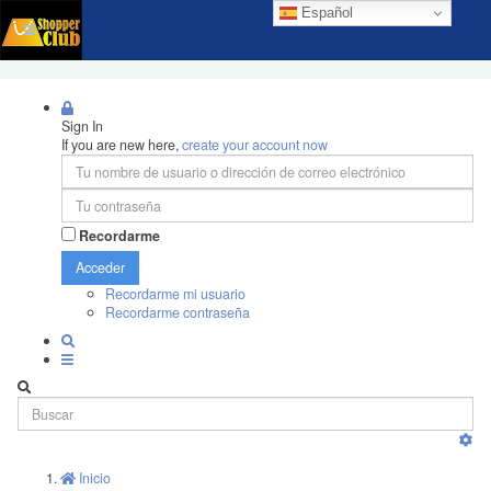
Español
Sign In
If you are new here,
create your account now
Recordarme
Acceder
Recordarme mi usuario
Recordarme contraseña
Inicio