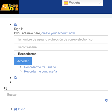
Español
Sign In
If you are new here,
create your account now
Recordarme
Acceder
Recordarme mi usuario
Recordarme contraseña
Inicio