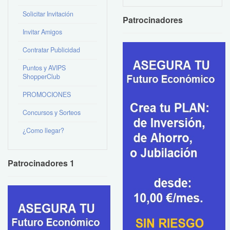
Solicitar Invitación
Patrocinadores
Invitar Amigos
Contratar Publicidad
Puntos y AVIPS
ShopperClub
PROMOCIONES
Concursos y Sorteos
¿Como llegar?
Patrocinadores 1