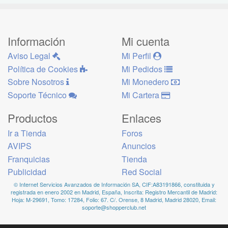
Información
Mi cuenta
Aviso Legal
Mi Perfil
Política de Cookies
Mi Pedidos
Sobre Nosotros
Mi Monedero
Soporte Técnico
Mi Cartera
Productos
Enlaces
Ir a Tienda
Foros
AVIPS
Anuncios
Franquicias
Tienda
Publicidad
Red Social
© Internet Servicios Avanzados de Información SA, CIF:A83191866, constituida y
registrada en enero 2002 en Madrid, España, Inscrita: Registro Mercantil de Madrid:
Hoja: M-29691, Tomo: 17284, Folio: 67. C/. Orense, 8 Madrid, Madrid 28020, Email:
soporte@shopperclub.net