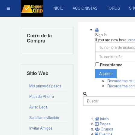
INICIO
ACCIONISTAS
FOROS
SH
Carro de la
Sign In
Compra
If you are new here,
cre
Recordarme
Sitio Web
Acceder
Recordarme mi u
Mis primeros pasos
Recordarme con
Plan de Ahorro
Aviso Legal
Solicitar Invitación
Inicio
Pages
Invitar Amigos
Grupos
Eventos