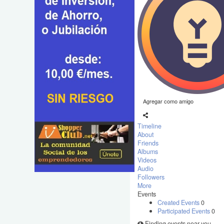
Agregar como amigo
Timeline
About
Friends
Albums
Videos
Audio
Followers
More
Events
Created Events
0
Participated Events
0
Finding events near you ...