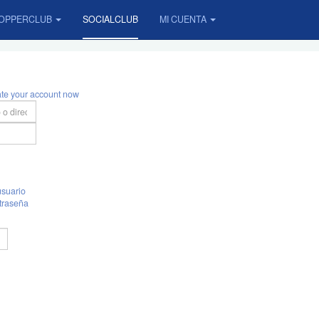
OPPERCLUB
SOCIALCLUB
MI CUENTA
ate your account now
suario
traseña