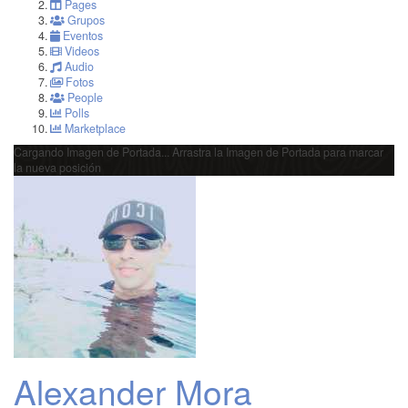
Pages
Grupos
Eventos
Videos
Audio
Fotos
People
Polls
Marketplace
Cargando Imagen de Portada...
Arrastra la Imagen de Portada para marcar
la nueva posición
Alexander Mora