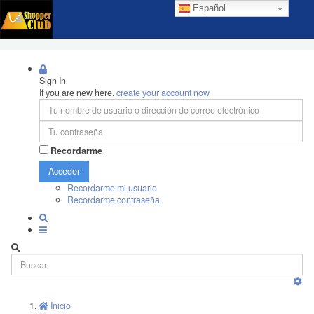
Español
Sign In
If you are new here,
create your account now
Recordarme
Acceder
Recordarme mi usuario
Recordarme contraseña
Inicio