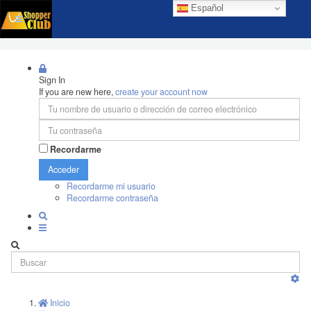
Español
Sign In
If you are new here,
create your account now
Recordarme
Acceder
Recordarme mi usuario
Recordarme contraseña
Inicio