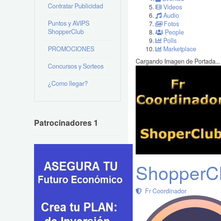
Contratar Publicidad
Videos
Audio
Puntos y AVIPS
Fotos
ShopperClub
People
Polls
PROMOCIONES
Marketplace
Cargando Imagen de Portada...
Concursos y Sorteos
¿Como llegar?
Patrocinadores 1
ShopperCl
Fr Coordinador