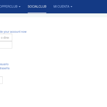
OPPERCLUB
SOCIALCLUB
MI CUENTA
ate your account now
suario
traseña