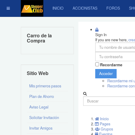
INICIO
ACCIONISTAS
FOROS
SH
Carro de la
Sign In
Compra
If you are new here,
cre
Recordarme
Sitio Web
Acceder
Recordarme mi u
Mis primeros pasos
Recordarme con
Plan de Ahorro
Aviso Legal
Solicitar Invitación
Inicio
Pages
Invitar Amigos
Grupos
Eventos