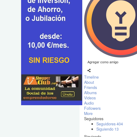
Agregar como amigo
Timeline
About
Friends
Albums
Videos
Audio
Followers
More
Seguidores
Seguidores
404
Siguiendo
13
Siguiendo