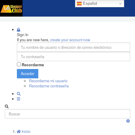
Español
Sign In
If you are new here,
create your account now
Recordarme
Acceder
Recordarme mi usuario
Recordarme contraseña
Inicio