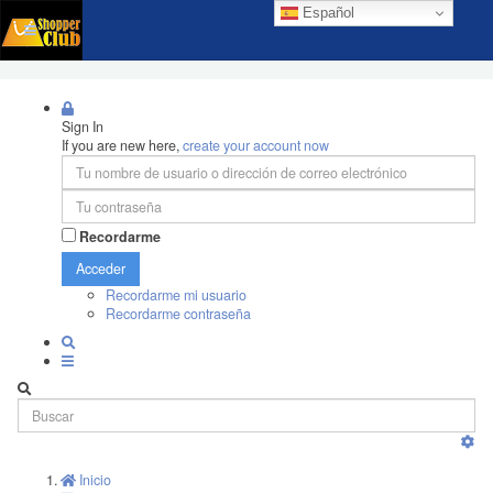
Español
Sign In
If you are new here,
create your account now
Recordarme
Acceder
Recordarme mi usuario
Recordarme contraseña
Inicio