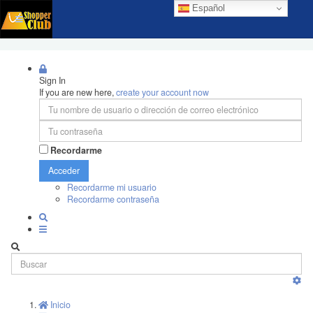
Español
Sign In
If you are new here,
create your account now
Recordarme
Acceder
Recordarme mi usuario
Recordarme contraseña
Inicio