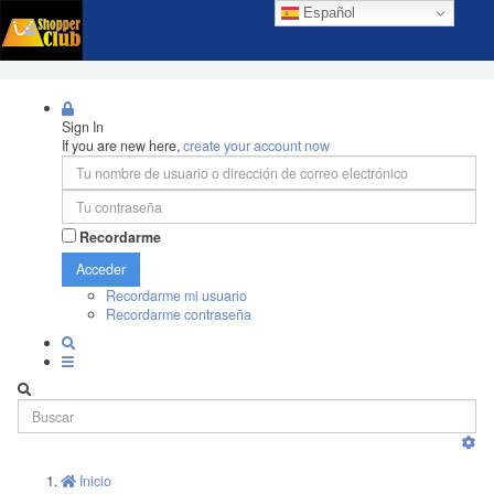
Español
Sign In
If you are new here,
create your account now
Recordarme
Acceder
Recordarme mi usuario
Recordarme contraseña
Inicio