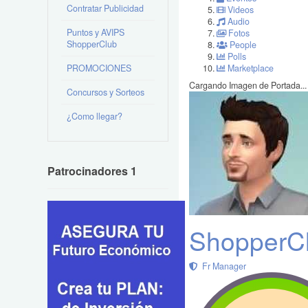
Contratar Publicidad
Videos
Audio
Puntos y AVIPS
Fotos
ShopperClub
People
Polls
PROMOCIONES
Marketplace
Cargando Imagen de Portada...
Concursos y Sorteos
¿Como llegar?
Patrocinadores 1
ShopperCl
Fr Manager