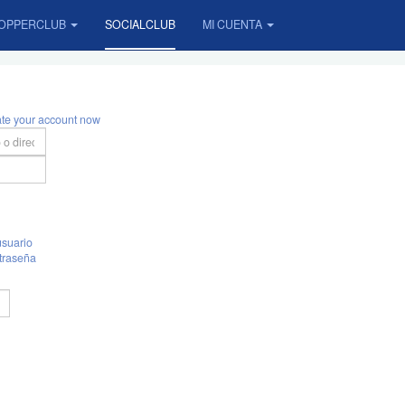
OPPERCLUB
SOCIALCLUB
MI CUENTA
ate your account now
suario
traseña