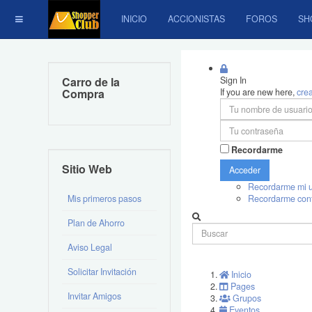
INICIO
ACCIONISTAS
FOROS
SH
Carro de la
Sign In
Compra
If you are new here,
cre
Recordarme
Sitio Web
Acceder
Recordarme mi u
Mis primeros pasos
Recordarme con
Plan de Ahorro
Aviso Legal
Solicitar Invitación
Inicio
Pages
Invitar Amigos
Grupos
Eventos