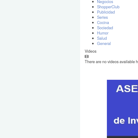
Negocios
ShopperClub
Publicidad
Series
Cocina
Sociedad
Humor
Salud
General
Videos
There are no videos available h