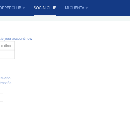
OPPERCLUB
SOCIALCLUB
MI CUENTA
ate your account now
suario
traseña