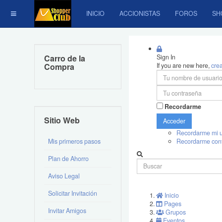
INICIO
ACCIONISTAS
FOROS
SH
Carro de la
Sign In
Compra
If you are new here,
cre
Recordarme
Sitio Web
Acceder
Recordarme mi u
Mis primeros pasos
Recordarme con
Plan de Ahorro
Aviso Legal
Solicitar Invitación
Inicio
Pages
Invitar Amigos
Grupos
Eventos