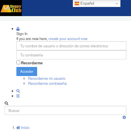
Español
Sign In
If you are new here,
create your account now
Recordarme
Acceder
Recordarme mi usuario
Recordarme contraseña
Inicio