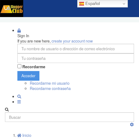
Español
Sign In
If you are new here,
create your account now
Recordarme
Acceder
Recordarme mi usuario
Recordarme contraseña
Inicio