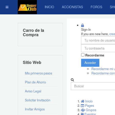
INICIO
ACCIONISTAS
FOROS
SH
Carro de la
Sign In
Compra
If you are new here,
cre
Recordarme
Sitio Web
Acceder
Recordarme mi u
Mis primeros pasos
Recordarme con
Plan de Ahorro
Aviso Legal
Solicitar Invitación
Inicio
Pages
Invitar Amigos
Grupos
Eventos