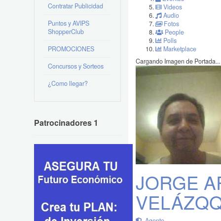
Contratar Publicidad
Videos
Audio
Puntos y AVIPS
Fotos
ShopperClub
People
Polls
PROMOCIONES
Marketplace
Cargando Imagen de Portada...
Concursos y Sorteos
¿Como llegar?
Patrocinadores 1
JORGE 
VELÁZQ
Agente