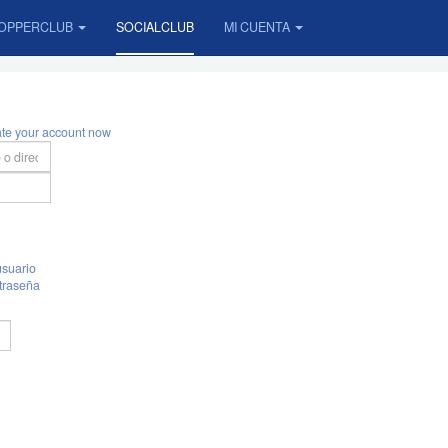
OPPERCLUB
SOCIALCLUB
MI CUENTA
ate your account now
suario
traseña