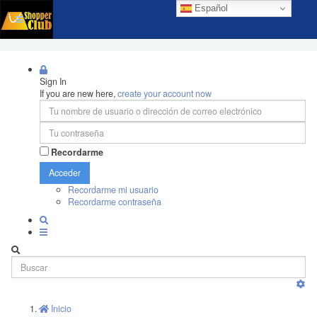
Español
Sign In
If you are new here,
create your account now
Recordarme
Acceder
Recordarme mi usuario
Recordarme contraseña
Inicio