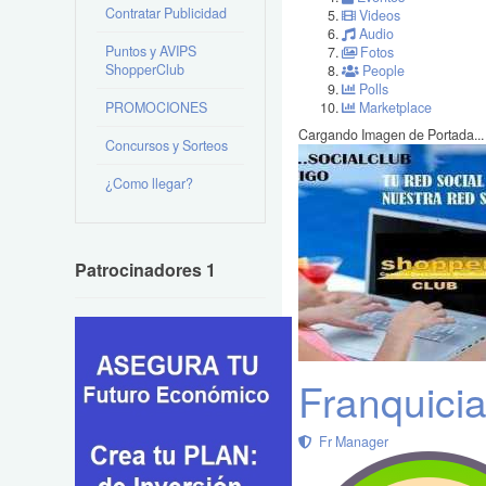
Contratar Publicidad
Videos
Audio
Puntos y AVIPS
Fotos
ShopperClub
People
Polls
PROMOCIONES
Marketplace
Cargando Imagen de Portada...
Concursos y Sorteos
¿Como llegar?
Patrocinadores 1
Franquici
Fr Manager