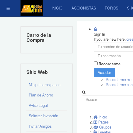
INICIO
ACCIONISTAS
FOROS
SH
Carro de la
Sign In
Compra
If you are new here,
cre
Recordarme
Sitio Web
Acceder
Recordarme mi u
Mis primeros pasos
Recordarme con
Plan de Ahorro
Aviso Legal
Solicitar Invitación
Inicio
Pages
Invitar Amigos
Grupos
Eventos