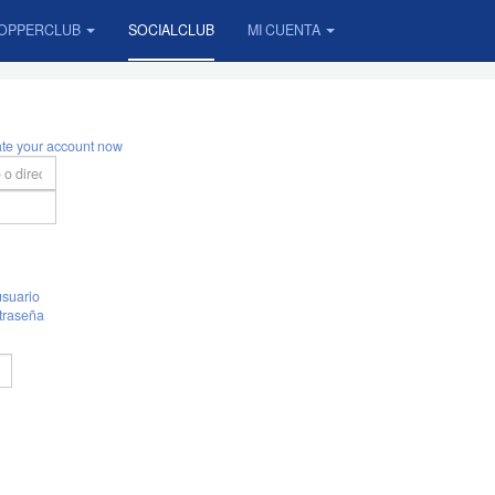
OPPERCLUB
SOCIALCLUB
MI CUENTA
ate your account now
suario
traseña