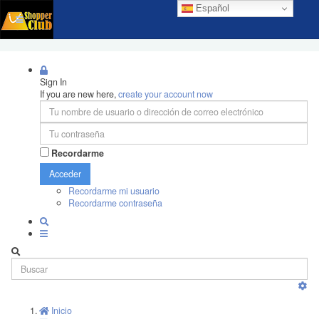
Español
Sign In
If you are new here,
create your account now
Recordarme
Acceder
Recordarme mi usuario
Recordarme contraseña
Inicio