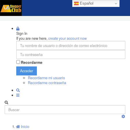
Español
Sign In
If you are new here,
create your account now
Recordarme
Acceder
Recordarme mi usuario
Recordarme contraseña
Inicio