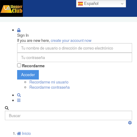
Español
Sign In
If you are new here,
create your account now
Recordarme
Acceder
Recordarme mi usuario
Recordarme contraseña
Inicio