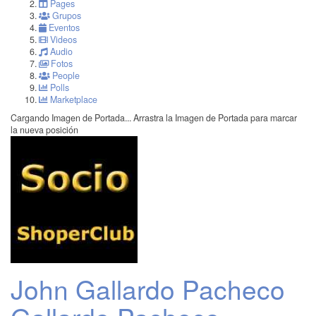
Pages
Grupos
Eventos
Videos
Audio
Fotos
People
Polls
Marketplace
Cargando Imagen de Portada...
Arrastra la Imagen de Portada para marcar
la nueva posición
John Gallardo Pacheco