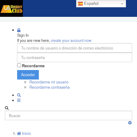
Español
Sign In
If you are new here,
create your account now
Recordarme
Acceder
Recordarme mi usuario
Recordarme contraseña
Inicio