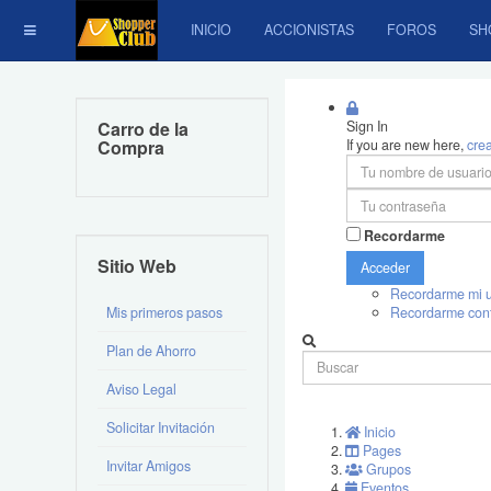
INICIO
ACCIONISTAS
FOROS
SH
Carro de la
Sign In
Compra
If you are new here,
cre
Recordarme
Sitio Web
Acceder
Recordarme mi u
Mis primeros pasos
Recordarme con
Plan de Ahorro
Aviso Legal
Solicitar Invitación
Inicio
Pages
Invitar Amigos
Grupos
Eventos