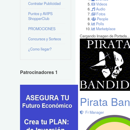
Contratar Publicidad
Videos
Audio
Puntos y AVIPS
Fotos
ShopperClub
People
Polls
PROMOCIONES
Marketplace
Cargando Imagen de Portada...
Concursos y Sorteos
¿Como llegar?
Patrocinadores 1
Pirata Ba
Fr Manager