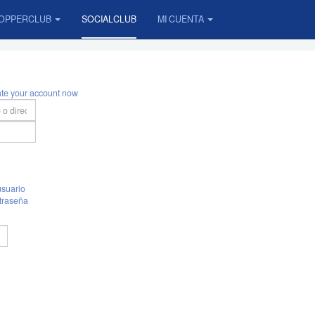
OPPERCLUB
SOCIALCLUB
MI CUENTA
ate your account now
suario
traseña