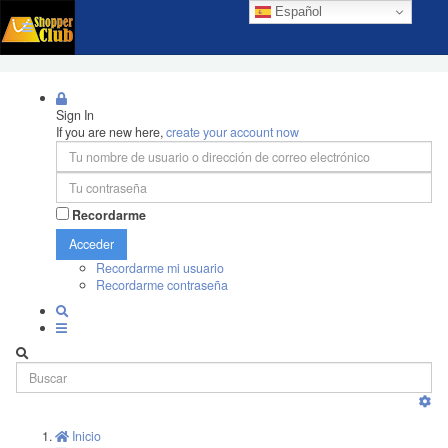
Español
Sign In
If you are new here,
create your account now
Recordarme
Acceder
Recordarme mi usuario
Recordarme contraseña
Inicio