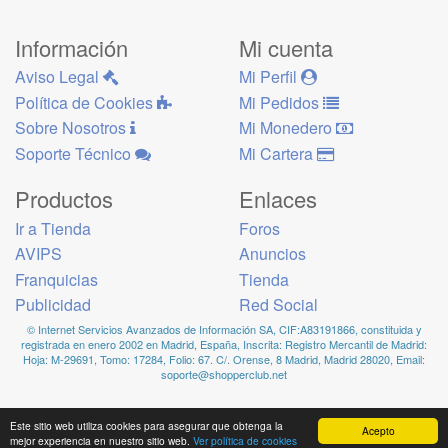
Información
Mi cuenta
Aviso Legal
Mi Perfil
Política de Cookies
Mi Pedidos
Sobre Nosotros
Mi Monedero
Soporte Técnico
Mi Cartera
Productos
Enlaces
Ir a Tienda
Foros
AVIPS
Anuncios
Franquicias
Tienda
Publicidad
Red Social
© Internet Servicios Avanzados de Información SA, CIF:A83191866, constituida y
registrada en enero 2002 en Madrid, España, Inscrita: Registro Mercantil de Madrid:
Hoja: M-29691, Tomo: 17284, Folio: 67. C/. Orense, 8 Madrid, Madrid 28020, Email:
soporte@shopperclub.net
Este sitio web utiliza cookies para asegurar que obtenga la
Acepto
mejor experiencia en nuestro sitio web.
Ver política de cookies