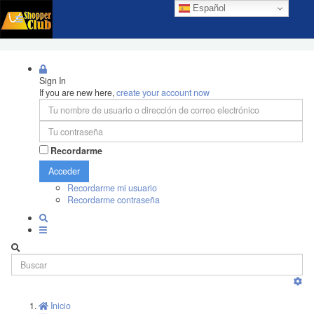
Español
Sign In
If you are new here,
create your account now
Recordarme
Acceder
Recordarme mi usuario
Recordarme contraseña
Inicio