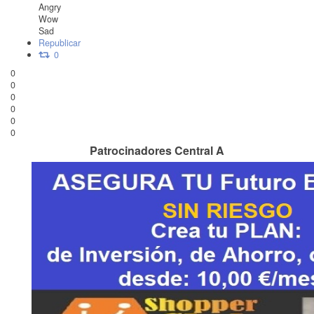
Angry
Wow
Sad
Republicar
0
0
0
0
0
0
0
Patrocinadores Central A