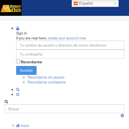
Español
Sign In
If you are new here,
create your account now
Recordarme
Acceder
Recordarme mi usuario
Recordarme contraseña
Inicio