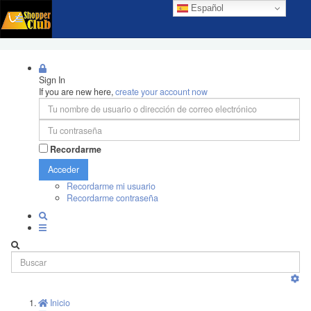
Español
Sign In
If you are new here,
create your account now
Recordarme
Acceder
Recordarme mi usuario
Recordarme contraseña
Inicio