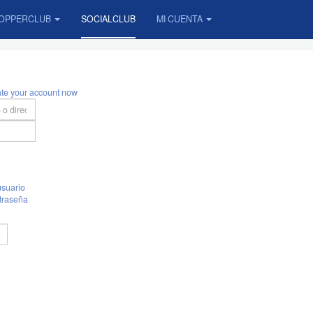
OPPERCLUB
SOCIALCLUB
MI CUENTA
ate your account now
suario
traseña