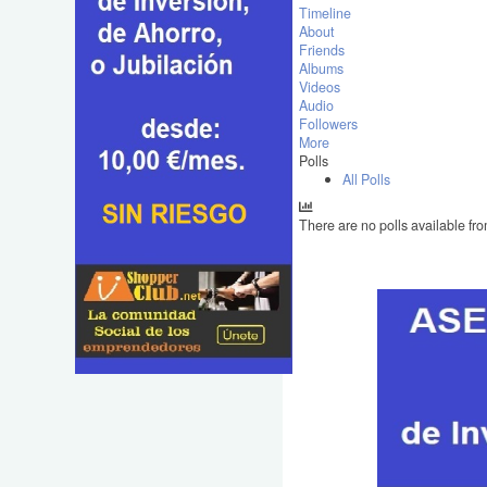
Timeline
About
Friends
Albums
Videos
Audio
Followers
More
Polls
All Polls
There are no polls available fro