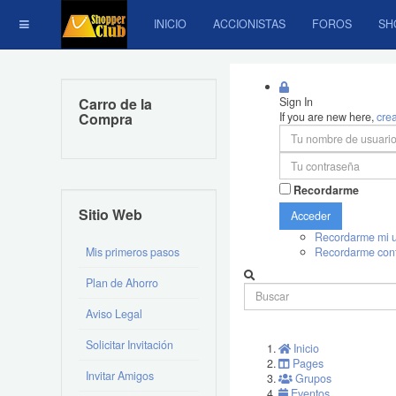
INICIO
ACCIONISTAS
FOROS
SH
Carro de la
Sign In
Compra
If you are new here,
cre
Recordarme
Sitio Web
Acceder
Recordarme mi u
Mis primeros pasos
Recordarme con
Plan de Ahorro
Aviso Legal
Solicitar Invitación
Inicio
Pages
Invitar Amigos
Grupos
Eventos