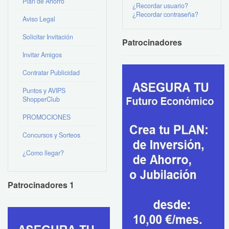
Plan de Ahorro
¿Recordar usuario?
¿Recordar contraseña?
Aviso Legal
Solicitar Invitación
Patrocinadores
Invitar Amigos
Contratar Publicidad
Puntos y AVIPS
ShopperClub
PROMOCIONES
Concursos y Sorteos
¿Como llegar?
Patrocinadores 1