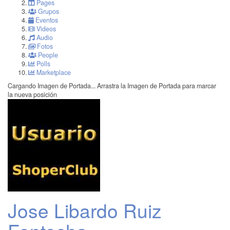
Pages
Grupos
Eventos
Videos
Audio
Fotos
People
Polls
Marketplace
Cargando Imagen de Portada...
Arrastra la Imagen de Portada para marcar
la nueva posición
Jose Libardo Ruiz