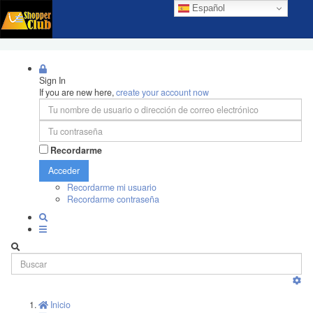
Español
Sign In
If you are new here,
create your account now
Recordarme
Acceder
Recordarme mi usuario
Recordarme contraseña
Inicio