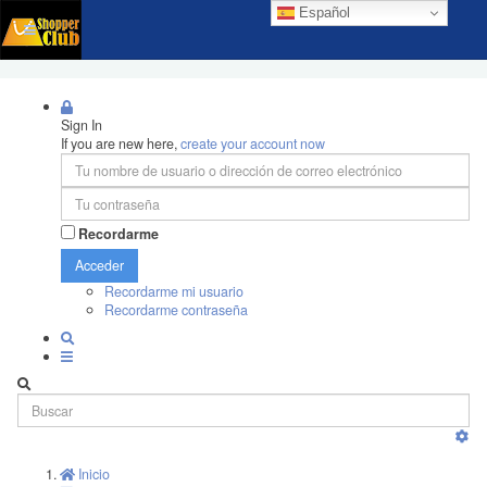
Español
Sign In
If you are new here,
create your account now
Recordarme
Acceder
Recordarme mi usuario
Recordarme contraseña
Inicio