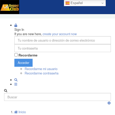
Español
Sign In
If you are new here,
create your account now
Recordarme
Acceder
Recordarme mi usuario
Recordarme contraseña
Inicio