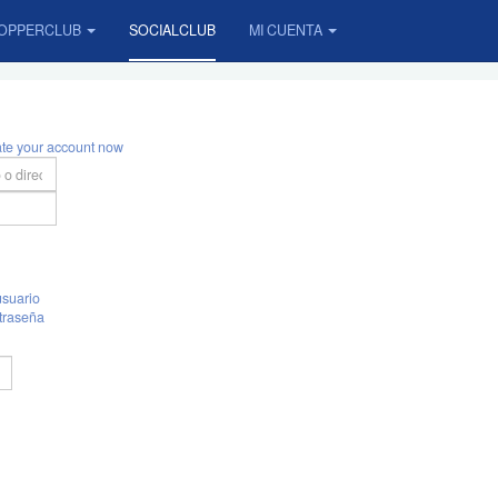
OPPERCLUB
SOCIALCLUB
MI CUENTA
ate your account now
suario
traseña