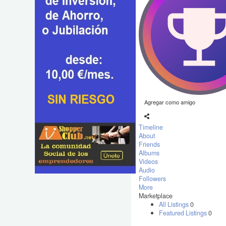
Agregar como amigo
Timeline
About
Friends
Albums
Videos
Audio
Followers
More
Marketplace
All Listings
0
Featured Listings
0