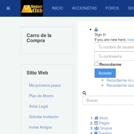
INICIO
ACCIONISTAS
FOROS
SH
Carro de la
Sign In
Compra
If you are new here,
cre
Recordarme
Sitio Web
Acceder
Recordarme mi u
Mis primeros pasos
Recordarme con
Plan de Ahorro
Aviso Legal
Solicitar Invitación
Inicio
Pages
Invitar Amigos
Grupos
Eventos