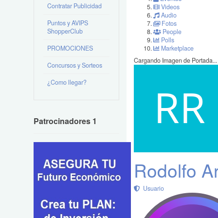
Contratar Publicidad
Videos
Audio
Puntos y AVIPS
Fotos
ShopperClub
People
Polls
PROMOCIONES
Marketplace
Cargando Imagen de Portada...
Concursos y Sorteos
¿Como llegar?
Patrocinadores 1
Rodolfo A
Usuario