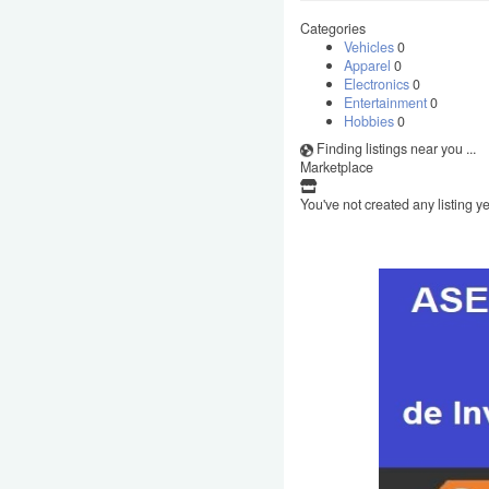
Categories
Vehicles
0
Apparel
0
Electronics
0
Entertainment
0
Hobbies
0
Finding listings near you ...
Marketplace
You've not created any listing ye