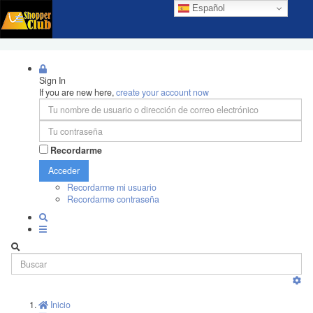
Español
Sign In
If you are new here,
create your account now
Recordarme
Acceder
Recordarme mi usuario
Recordarme contraseña
Inicio