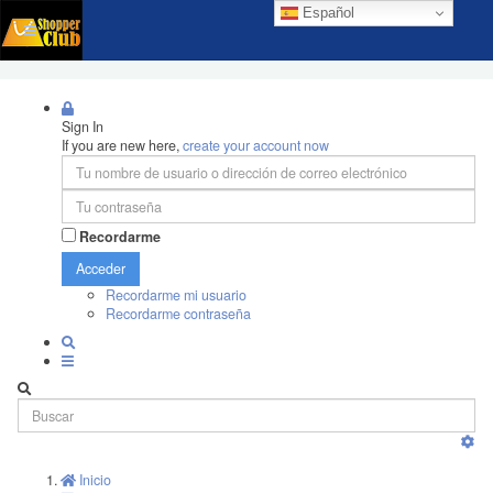
Español
Sign In
If you are new here,
create your account now
Recordarme
Acceder
Recordarme mi usuario
Recordarme contraseña
Inicio