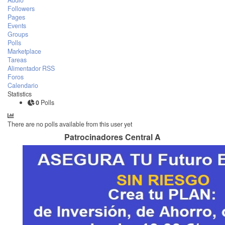
Audio
Followers
Pages
Events
Groups
Polls
Marketplace
Tareas
Alimentador RSS
Foros
Calendario
Statistics
0
Polls
There are no polls available from this user yet
Patrocinadores Central A