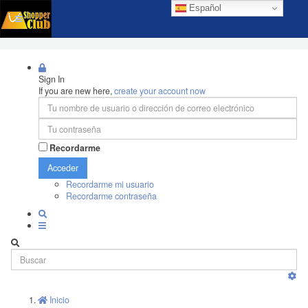
Español
Sign In
If you are new here,
create your account now
Recordarme
Acceder
Recordarme mi usuario
Recordarme contraseña
Inicio