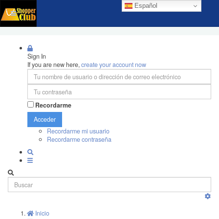
Español
Sign In
If you are new here,
create your account now
Recordarme
Acceder
Recordarme mi usuario
Recordarme contraseña
Inicio