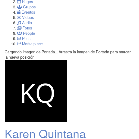
Pages
Grupos
Eventos
Videos
Audio
Fotos
People
Polls
Marketplace
Cargando Imagen de Portada...
Arrastra la Imagen de Portada para marcar
la nueva posición
Karen Quintana