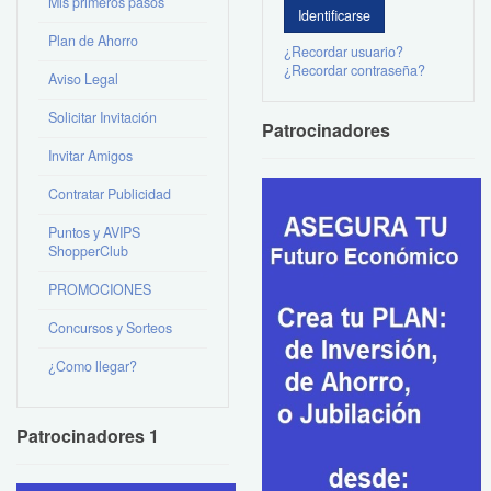
Mis primeros pasos
Plan de Ahorro
¿Recordar usuario?
¿Recordar contraseña?
Aviso Legal
Solicitar Invitación
Patrocinadores
Invitar Amigos
Contratar Publicidad
Puntos y AVIPS
ShopperClub
PROMOCIONES
Concursos y Sorteos
¿Como llegar?
Patrocinadores 1