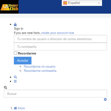
Español
Sign In
If you are new here,
create your account now
Recordarme
Acceder
Recordarme mi usuario
Recordarme contraseña
Inicio