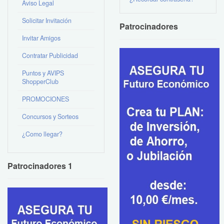
Aviso Legal
Solicitar Invitación
Patrocinadores
Invitar Amigos
Contratar Publicidad
Puntos y AVIPS
ShopperClub
PROMOCIONES
Concursos y Sorteos
¿Como llegar?
Patrocinadores 1