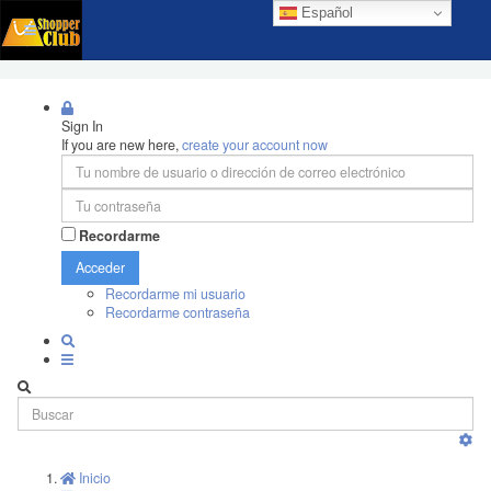
Español
Sign In
If you are new here,
create your account now
Recordarme
Acceder
Recordarme mi usuario
Recordarme contraseña
Inicio