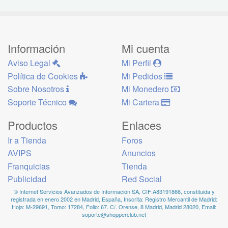
Información
Mi cuenta
Aviso Legal
Mi Perfil
Política de Cookies
Mi Pedidos
Sobre Nosotros
Mi Monedero
Soporte Técnico
Mi Cartera
Productos
Enlaces
Ir a Tienda
Foros
AVIPS
Anuncios
Franquicias
Tienda
Publicidad
Red Social
© Internet Servicios Avanzados de Información SA, CIF:A83191866, constituida y
registrada en enero 2002 en Madrid, España, Inscrita: Registro Mercantil de Madrid:
Hoja: M-29691, Tomo: 17284, Folio: 67. C/. Orense, 8 Madrid, Madrid 28020, Email:
soporte@shopperclub.net