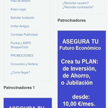
Plan de Ahorro
¿Recordar usuario?
¿Recordar contraseña?
Aviso Legal
Solicitar Invitación
Patrocinadores
Invitar Amigos
Contratar Publicidad
Puntos y AVIPS
ShopperClub
PROMOCIONES
Concursos y Sorteos
¿Como llegar?
Patrocinadores 1