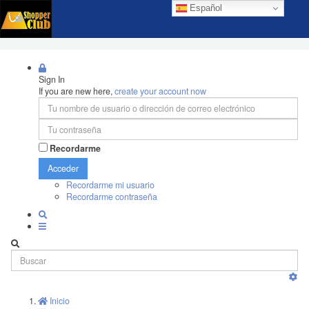
Español
Sign In
If you are new here,
create your account now
Recordarme
Acceder
Recordarme mi usuario
Recordarme contraseña
Inicio