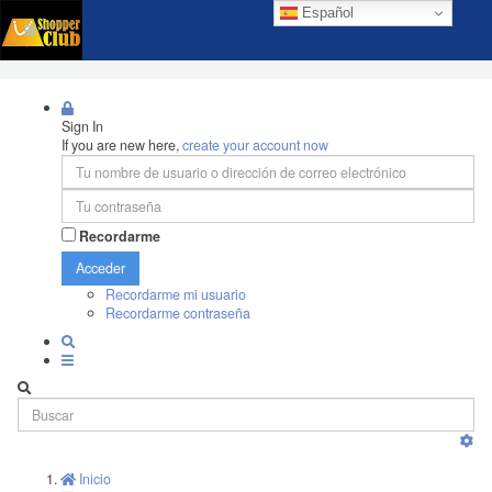
Español
Sign In
If you are new here,
create your account now
Recordarme
Acceder
Recordarme mi usuario
Recordarme contraseña
Inicio