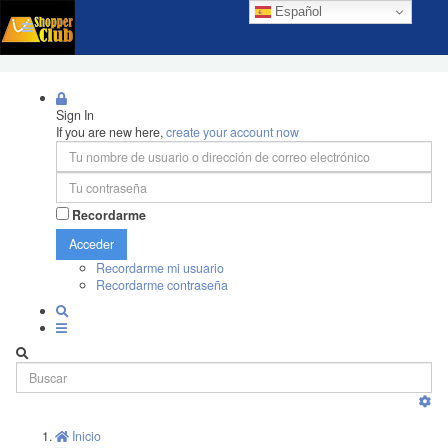
Español
Sign In
If you are new here,
create your account now
Recordarme
Acceder
Recordarme mi usuario
Recordarme contraseña
Inicio