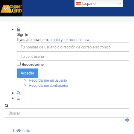
Español
Sign In
If you are new here,
create your account now
Recordarme
Acceder
Recordarme mi usuario
Recordarme contraseña
Inicio