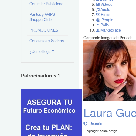
Contratar Publicidad
Videos
Audio
Puntos y AVIPS
Fotos
ShopperClub
People
Polls
PROMOCIONES
Marketplace
Cargando Imagen de Portada...
Concursos y Sorteos
¿Como llegar?
Patrocinadores 1
Laura Gue
Usuario
Agregar como amigo