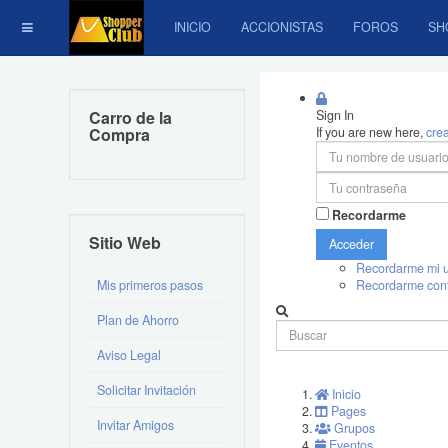
INICIO
ACCIONISTAS
FOROS
SH
Carro de la
Sign In
Compra
If you are new here,
cre
Recordarme
Sitio Web
Acceder
Recordarme mi u
Mis primeros pasos
Recordarme con
Plan de Ahorro
Aviso Legal
Solicitar Invitación
Inicio
Pages
Invitar Amigos
Grupos
Eventos