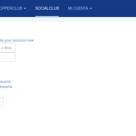
OPPERCLUB
SOCIALCLUB
MI CUENTA
ate your account now
suario
traseña