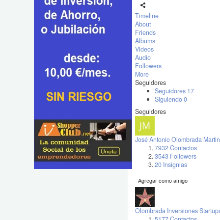
Timeline
About
Friends
Albums
Videos
Audio
Followers
More
Seguidores
Seguidores
17
Siguiendo
0
Seguidores
José Antonio Olombrada Martin
7932 Contactos
3543 Followers
20 Insignias
Agregar como amigo
Olombrada Inversiones Startup
5177 Contactos