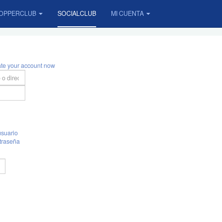
OPPERCLUB
SOCIALCLUB
MI CUENTA
ate your account now
suario
traseña