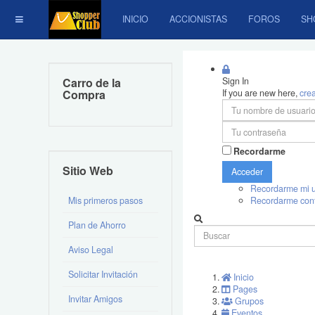
INICIO
ACCIONISTAS
FOROS
SH
Carro de la
Sign In
Compra
If you are new here,
cre
Recordarme
Sitio Web
Acceder
Recordarme mi u
Mis primeros pasos
Recordarme con
Plan de Ahorro
Aviso Legal
Solicitar Invitación
Inicio
Pages
Invitar Amigos
Grupos
Eventos