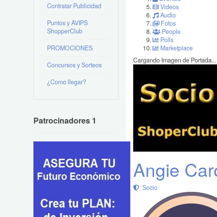
Contratar Publicidad
Videos
Audio
Puntos y AVIPS
Fotos
ShopperClub
People
Polls
PROMOCIONES
Marketplace
Cargando Imagen de Portada...
Concursos y Sorteos
¿Como llegar?
Patrocinadores 1
Angie Ca
Socio