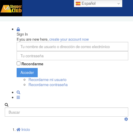
Español
Sign In
If you are new here,
create your account now
Recordarme
Acceder
Recordarme mi usuario
Recordarme contraseña
Inicio