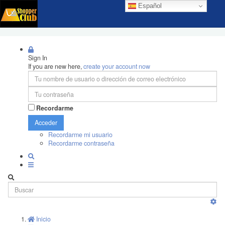
Español
Sign In
If you are new here,
create your account now
Recordarme
Acceder
Recordarme mi usuario
Recordarme contraseña
Inicio