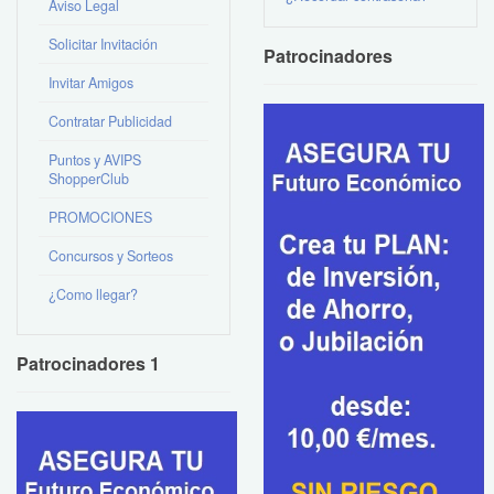
Aviso Legal
Solicitar Invitación
Patrocinadores
Invitar Amigos
Contratar Publicidad
Puntos y AVIPS
ShopperClub
PROMOCIONES
Concursos y Sorteos
¿Como llegar?
Patrocinadores 1