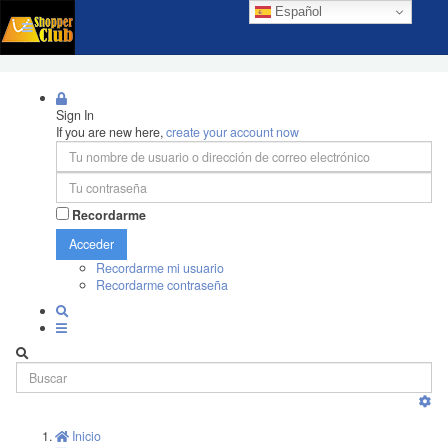
Español
Sign In
If you are new here,
create your account now
Recordarme
Acceder
Recordarme mi usuario
Recordarme contraseña
Inicio