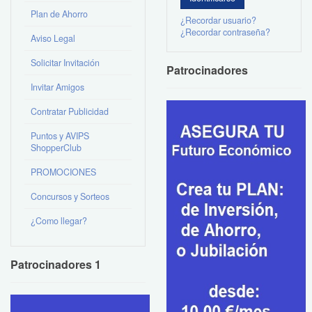
Plan de Ahorro
¿Recordar usuario?
¿Recordar contraseña?
Aviso Legal
Solicitar Invitación
Patrocinadores
Invitar Amigos
Contratar Publicidad
Puntos y AVIPS
ShopperClub
PROMOCIONES
Concursos y Sorteos
¿Como llegar?
Patrocinadores 1