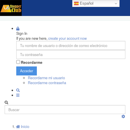
Español
Sign In
If you are new here,
create your account now
Recordarme
Acceder
Recordarme mi usuario
Recordarme contraseña
Inicio